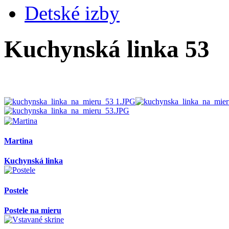
Detské izby
Kuchynská linka 53
AdmirorGallery 4.5.0
, author/s
Vasiljevski
&
Kekeljevic
.
Martina
Kuchynská linka
Postele
Postele na mieru