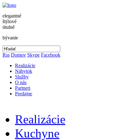
elegantné
štýlové
útulné
bývanie
Rss
Domov
Skype
Facebook
Realizácie
Nábytok
Služby
O nás
Partneri
Predajne
Realizácie
Kuchyne