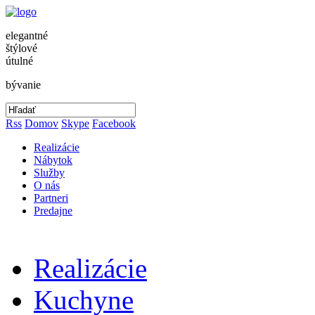
elegantné
štýlové
útulné
bývanie
Rss
Domov
Skype
Facebook
Realizácie
Nábytok
Služby
O nás
Partneri
Predajne
Realizácie
Kuchyne