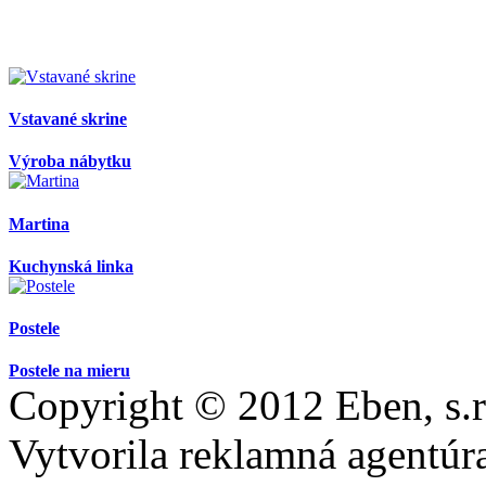
AdmirorGallery 4.5.0
, author/s
Vasiljevski
&
Kekeljevic
.
Vstavané skrine
Výroba nábytku
Martina
Kuchynská linka
Postele
Postele na mieru
Copyright © 2012 Eben, s.r
Vytvorila reklamná agentú