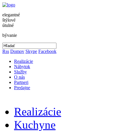
elegantné
štýlové
útulné
bývanie
Rss
Domov
Skype
Facebook
Realizácie
Nábytok
Služby
O nás
Partneri
Predajne
Realizácie
Kuchyne